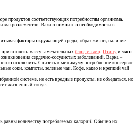
боре продуктов соответствующих потребностям организма.
 и макроэлементов. Важно помнить о необходимости в
учитывая факторы окружающей среды, образ жизни, наличие
но приготовить массу замечательных
блюд из яиц
.
Птицу
и мясо
озникновения сердечно-сосудистых заболеваний. Варка –
ностью исключить. Снизить к минимуму потребление консервов
ьные соки, компоты, зеленые чаи. Кофе, какао и крепкий чай
ранной системе, не есть вредные продукты, не объедаться, но
ысит жизненный тонус.
.
ть равны количеству потребляемых калорий! Обычно их