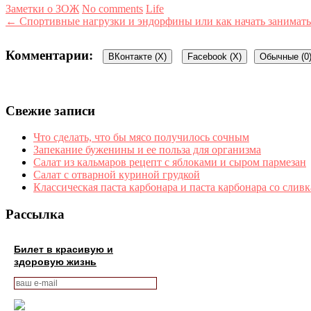
Заметки о ЗОЖ
No comments
Life
← Спортивные нагрузки и эндорфины или как начать занимать
Комментарии:
ВКонтакте (
X
)
Facebook (
X
)
Обычные (0
Свежие записи
Что сделать, что бы мясо получилось сочным
Запекание буженины и ее польза для организма
Салат из кальмаров рецепт с яблоками и сыром пармезан
Салат с отварной куриной грудкой
Классическая паста карбонара и паста карбонара со сливк
Рассылка
Билет в красивую и
здоровую жизнь