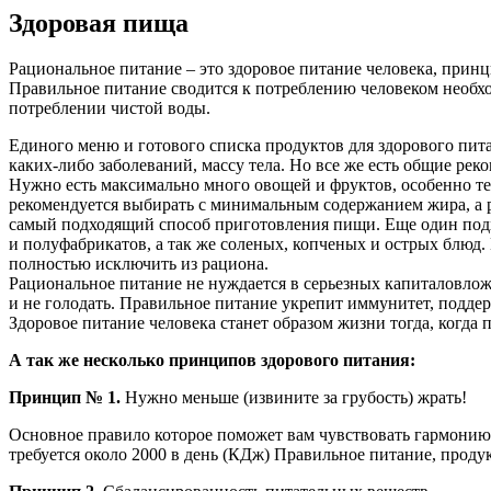
Здоровая пища
Рациональное питание – это здоровое питание человека, при
Правильное питание сводится к потреблению человеком необхо
потреблении чистой воды.
Единого меню и готового списка продуктов для здорового пит
каких-либо заболеваний, массу тела. Но все же есть общие рек
Нужно есть максимально много овощей и фруктов, особенно тех
рекомендуется выбирать с минимальным содержанием жира, а р
самый подходящий способ приготовления пищи. Еще один подх
и полуфабрикатов, а так же соленых, копченых и острых блюд. 
полностью исключить из рациона.
Рациональное питание не нуждается в серьезных капиталовложе
и не голодать. Правильное питание укрепит иммунитет, подде
Здоровое питание человека станет образом жизни тогда, когда п
А так же несколько принципов здорового питания:
Принцип № 1.
Нужно меньше (извините за грубость) жрать!
Основное правило которое поможет вам чувствовать гармонию
требуется около 2000 в день (КДж) Правильное питание, продук