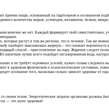
нцип приема пищи, основанный на тщательном и осознанном под
димого количества жиров, углеводов, витаминов, белков, микро
ания конечно же нет. Каждый формирует свой самостоятельно, 
омендации.
, которые растут в том же регионе, что и человек. Так же мож
ыбу наоборот максимально жирную – это снижает вероятность в
одящий способ – приготовление на пару. Жареное следует пол
Из напитков лучше всего подойдет негазированная вода, натурал
ниях и не требует огромных усилий, нужно только следовать выб
ржит в здоровом физическом и психологическом состоянии, пов
ридет осознание того, насколько сильно зависит здоровье от еды
 со своим телом. Энергетические затраты организма должны бы
ты — это залог здоровья!