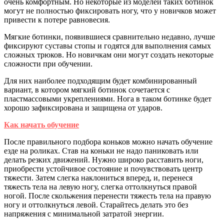
очень комфортным. Но некоторые из моделей таких ботинок
могут не полностью фиксировать ногу, что у новичков может
привести к потере равновесия.
Мягкие ботинки, появившиеся сравнительно недавно, лучше
фиксируют суставы стопы и годятся для выполнения самых
сложных трюков. Но новичкам они могут создать некоторые
сложности при обучении.
Для них наиболее подходящим будет комбинированный
вариант, в котором мягкий ботинок сочетается с
пластмассовыми укреплениями. Нога в таком ботинке будет
хорошо зафиксирована и защищена от ударов.
Как начать обучение
После правильного подбора коньков можно начать обучение
езде на роликах. Став на коньки не надо паниковать или
делать резких движений. Нужно широко расставить ноги,
приобрести устойчивое состояние и почувствовать центр
тяжести. Затем слегка наклониться вперед, и, перенеся
тяжесть тела на левую ногу, слегка оттолкнуться правой
ногой. После скольжения перенести тяжесть тела на правую
ногу и оттолкнуться левой. Старайтесь делать это без
напряжения с минимальной затратой энергии.