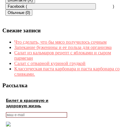
ВКонтакте (
X
)
Facebook (
)
Обычные (0)
Свежие записи
Что сделать, что бы мясо получилось сочным
Запекание буженины и ее польза для организма
Салат из кальмаров рецепт с яблоками и сыром
пармезан
Салат с отварной куриной грудкой
Классическая паста карбонара и паста карбонара со
сливками.
Рассылка
Билет в красивую и
здоровую жизнь