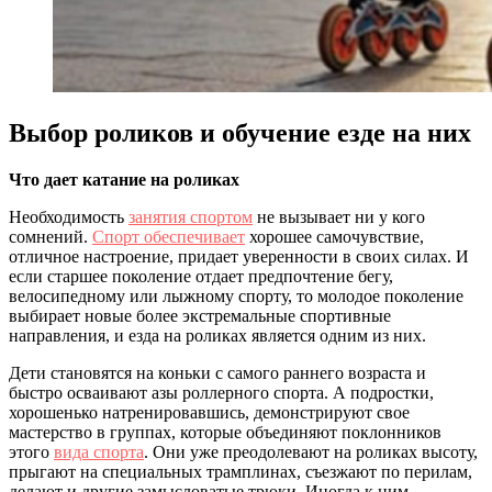
Выбор роликов и обучение езде на них
Что дает катание на роликах
Необходимость
занятия спортом
не вызывает ни у кого
сомнений.
Спорт обеспечивает
хорошее самочувствие,
отличное настроение, придает уверенности в своих силах. И
если старшее поколение отдает предпочтение бегу,
велосипедному или лыжному спорту, то молодое поколение
выбирает новые более экстремальные спортивные
направления, и езда на роликах является одним из них.
Дети становятся на коньки с самого раннего возраста и
быстро осваивают азы роллерного спорта. А подростки,
хорошенько натренировавшись, демонстрируют свое
мастерство в группах, которые объединяют поклонников
этого
вида спорта
. Они уже преодолевают на роликах высоту,
прыгают на специальных трамплинах, съезжают по перилам,
делают и другие замысловатые трюки. Иногда к ним