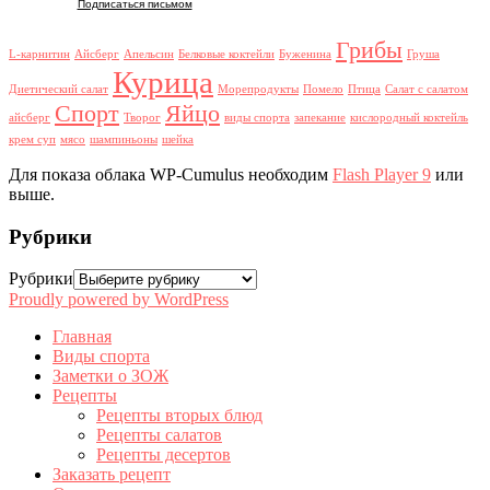
Подписаться письмом
Грибы
L-карнитин
Айсберг
Апельсин
Белковые коктейли
Буженина
Груша
Курица
Диетический салат
Морепродукты
Помело
Птица
Салат с салатом
Спорт
Яйцо
айсберг
Творог
виды спорта
запекание
кислородный коктейль
крем суп
мясо
шампиньоны
шейка
Для показа облака WP-Cumulus необходим
Flash Player 9
или
выше.
Рубрики
Рубрики
Proudly powered by WordPress
Главная
Виды спорта
Заметки о ЗОЖ
Рецепты
Рецепты вторых блюд
Рецепты салатов
Рецепты десертов
Заказать рецепт