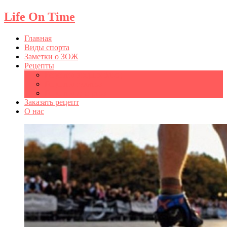
Life On Time
Главная
Виды спорта
Заметки о ЗОЖ
Рецепты
Рецепты вторых блюд
Рецепты салатов
Рецепты десертов
Заказать рецепт
О нас