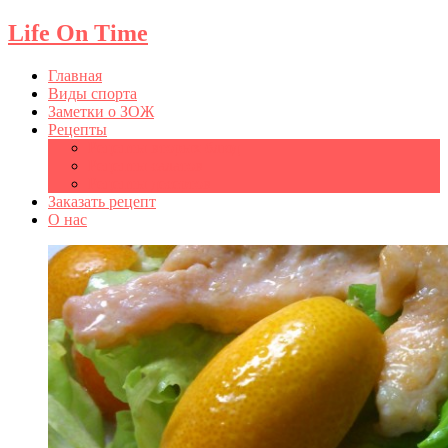
Life On Time
Главная
Виды спорта
Заметки о ЗОЖ
Рецепты
Рецепты вторых блюд
Рецепты салатов
Рецепты десертов
Заказать рецепт
О нас