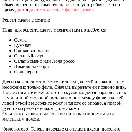
обмен веществ поэтому очень полезно употреблять его во
время
диет
и
диет совместно с физ нагрузкой
.
Рецепт салата с семгой:
Итак, для рецепта салата с семгой нам потребуется:
Семга
Кумкват
Оливковое масло
Салат Айсберг
Салат Романо или Лола россо
Помидоры черри
Соль перец
Для начала почистим семгу от чешуи, костей и кожицы, нам
необходимо только филе. Сначала вырежьте ей позвоночник,
После снимите кожу, для этого кусок кладется параллельно к
вам длинной стороной, вставляем нож между филе и кожей,
левой рукой вы держите кожу и тянете ее вправо, а правой
рукой вы срезаете ножом филе с кожи.
Осталось вытащить маленькие косточки пинцетом или
маленьким ножом.
Филе готово! Теперь нарежьте его пластинками, посолите,