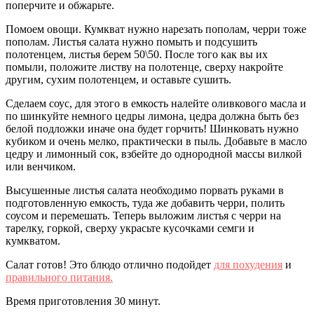
поперчите и обжарьте.
Помоем овощи. Кумкват нужно нарезать пополам, черри тоже
пополам. Листья салата нужно помыть и подсушить
полотенцем, листья берем 50\50. После того как вы их
помыли, положите листву на полотенце, сверху накройте
другим, сухим полотенцем, и оставьте сушить.
Сделаем соус, для этого в емкость налейте оливкового масла и
по шинкуйте немного цедры лимона, цедра должна быть без
белой подложки иначе она будет горчить! Шинковать нужно
кубиком и очень мелко, практически в пыль. Добавьте в масло
цедру и лимонный сок, взбейте до однородной массы вилкой
или венчиком.
Высушенные листья салата необходимо порвать руками в
подготовленную емкость, туда же добавить черри, полить
соусом и перемешать. Теперь выложим листья с черри на
тарелку, горкой, сверху украсьте кусочками семги и
кумкватом.
Салат готов! Это блюдо отлично подойдет
для похудения
и
правильного питания.
Время приготовления 30 минут.