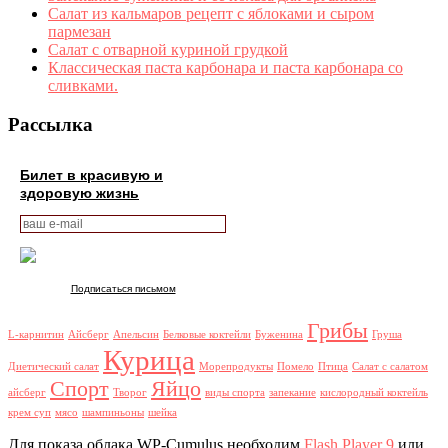
Салат из кальмаров рецепт с яблоками и сыром
пармезан
Салат с отварной куриной грудкой
Классическая паста карбонара и паста карбонара со
сливками.
Рассылка
Билет в красивую и
здоровую жизнь
Подписаться письмом
Грибы
L-карнитин
Айсберг
Апельсин
Белковые коктейли
Буженина
Груша
Курица
Диетический салат
Морепродукты
Помело
Птица
Салат с салатом
Спорт
Яйцо
айсберг
Творог
виды спорта
запекание
кислородный коктейль
крем суп
мясо
шампиньоны
шейка
Для показа облака WP-Cumulus необходим
Flash Player 9
или