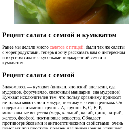
Рецепт салата с семгой и кумкватом
Ранее мы делали много
салатов с птицей
, были так же салаты
с морепродуктами, теперь я хочу рассказать вам о интересном
и вкусном салате с кусочками поджаренной семги и
кумкватом.
Рецепт салата с семгой
Знакомьтесь — кумкват (кинкан, японский апельсин, еда
мудрецов, фортунелло, сказочный мандарин, еда мудрецов).
Кумкват исключителен тем, что пользу организму приносят
не только мякоть но и кожура, поэтому его едят целиком. Он
содержит: витамины группы A, группы В, C, E, P,
минеральные вещества (медь, кальций, калий, цинк, натрий,
железо, фосфор), пектиновые вещества. Обладает
противогрибковыми и антисептическими свойствами, очень
помогает при простуде, полезен для пищеварения, улучшает